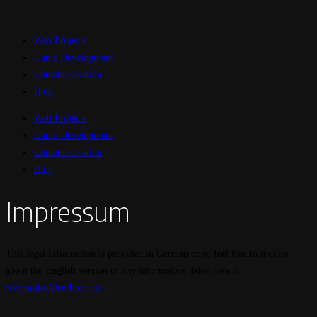
Web Projects
Game Development
Content Creation
Blog
Web Projects
Game Development
Content Creation
Blog
Impressum
This legal information is provided in German only, feel free to inquire
about the English version of any information listed here at
webmaster@cerbion.net
.