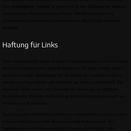
Eine diesbezügliche Haftung ist jedoch erst ab dem Zeitpunkt der Kenntnis
einer konkreten Rechtsverletzung möglich. Bei Bekanntwerden von
entsprechenden Rechtsverletzungen werden wir diese Inhalte umgehend
entfernen.
Haftung für Links
Unser Angebot enthält Links zu externen Websites Dritter, auf deren Inhalte
wir keinen Einfluss haben. Deshalb können wir für diese fremden Inhalte
auch keine Gewähr übernehmen. Für die Inhalte der verlinkten Seiten ist
stets der jeweilige Anbieter oder Betreiber der Seiten verantwortlich. Die
verlinkten Seiten wurden zum Zeitpunkt der Verlinkung auf mögliche
Rechtsverstöße überprüft. Rechtswidrige Inhalte waren zum Zeitpunkt der
Verlinkung nicht erkennbar.
Eine permanente inhaltliche Kontrolle der verlinkten Seiten ist jedoch ohne
konkrete Anhaltspunkte einer Rechtsverletzung nicht zumutbar. Bei
Bekanntwerden von Rechtsverletzungen werden wir derartige Links