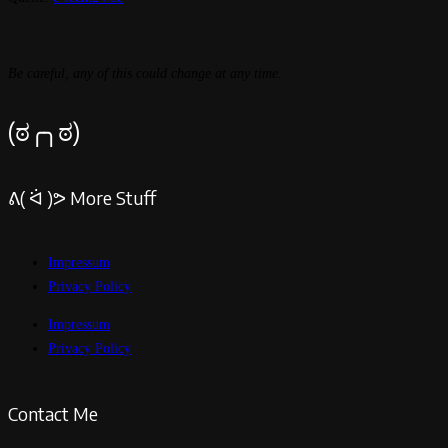
Be careful, any of this could change at any time.
(ಠ╭╮ಠ)
ᕕ( ᐛ )ᕗ More Stuff
Impressum
Privacy Policy
Impressum
Privacy Policy
Contact Me