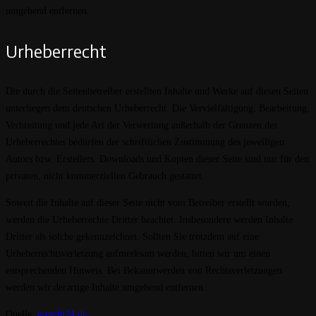
umgehend entfernen.
Urheberrecht
Die durch die Seitenbetreiber erstellten Inhalte und Werke auf diesen Seiten
unterliegen dem deutschen Urheberrecht. Die Vervielfältigung, Bearbeitung,
Verbreitung und jede Art der Verwertung außerhalb der Grenzen des
Urheberrechtes bedürfen der schriftlichen Zustimmung des jeweiligen
Autors bzw. Erstellers. Downloads und Kopien dieser Seite sind nur für den
privaten, nicht kommerziellen Gebrauch gestattet.
Soweit die Inhalte auf dieser Seite nicht vom Betreiber erstellt wurden,
werden die Urheberrechte Dritter beachtet. Insbesondere werden Inhalte
Dritter als solche gekennzeichnet. Sollten Sie trotzdem auf eine
Urheberrechtsverletzung aufmerksam werden, bitten wir um einen
entsprechenden Hinweis. Bei Bekanntwerden von Rechtsverletzungen
werden wir derartige Inhalte umgehend entfernen.
Quelle:
e-recht24.de