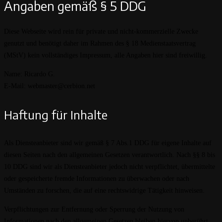
Angaben gemäß § 5 DDG
Diese Webseite wird rein für private und nicht-kommerzielle Zwecke
genutzt und benötigt daher im Rahmen des § 18 Medienstaatsvertrag
(MStV) kein vollständiges Impressum, alle Angaben hier sind freiwillig.
Name: Ricardo G.
E-Mail: webmaster@cerbion.net
Haftung für Inhalte
Als Diensteanbieter sind wir gemäß § 7 Abs.1 DDG für eigene Inhalte auf
diesen Seiten nach den allgemeinen Gesetzen verantwortlich. Nach §§ 8 bis
10 DDG sind wir als Diensteanbieter jedoch nicht verpflichtet, übermittelte
oder gespeicherte fremde Informationen zu überwachen oder nach
Umständen zu forschen, die auf eine rechtswidrige Tätigkeit hinweisen.
Verpflichtungen zur Entfernung oder Sperrung der Nutzung von
Informationen nach den allgemeinen Gesetzen bleiben hiervon unberührt.